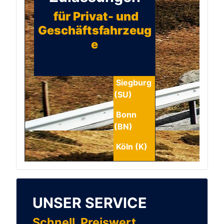
für Privat- und
Geschäftsfahrzeug
e
Siegburg
(SU)
Bonn
(BN)
Köln (K)
UNSER SERVICE
Schnell. Preiswert.